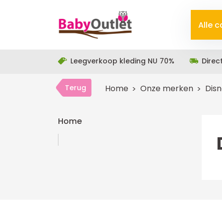
Alle 
Leegverkoop kleding NU 70%
Direc
Terug
Home
Onze merken
Dis
Home