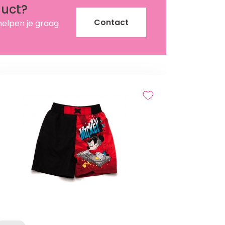
duct?
Contact
helpen je graag