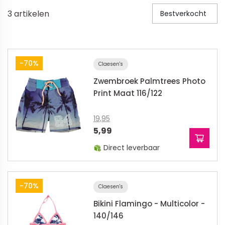
3
artikelen
Bestverkocht
Veiligheid in en om huis
Veiligheid in huis
Veiligheid buiten de deur
-70%
Claesen's
Meer
Zwembroek Palmtrees Photo
Print Maat 116/122
Kinderstoelen
19,95
Kinderstoelen
5,99
Kindermeubels
Direct leverbaar
Accessoires
Meer
-70%
Claesen's
Schommelstoelen en wipstoeltjes
Bikini Flamingo - Multicolor -
140/146
Meer