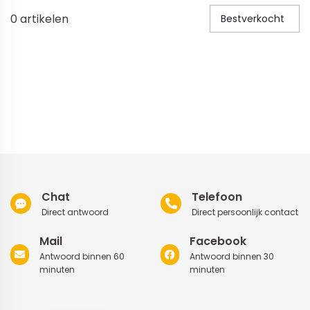
0
artikelen
Bestverkocht
Veiligheid in en om huis
Veiligheid in huis
Veiligheid buiten de deur
Meer
Kinderstoelen
Kinderstoelen
Kindermeubels
Chat
Telefoon
Accessoires
Direct antwoord
Direct persoonlijk contact
Meer
Mail
Facebook
Antwoord binnen 60
Antwoord binnen 30
Schommelstoelen en wipstoeltjes
minuten
minuten
Meer