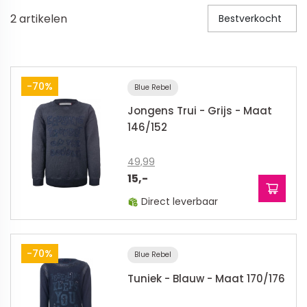
2
artikelen
Bestverkocht
Veiligheid in en om huis
Veiligheid in huis
Veiligheid buiten de deur
-70%
Blue Rebel
Meer
Jongens Trui - Grijs - Maat
146/152
Kinderstoelen
49,99
Kinderstoelen
15,-
Kindermeubels
Direct leverbaar
Accessoires
Meer
-70%
Blue Rebel
Schommelstoelen en wipstoeltjes
Tuniek - Blauw - Maat 170/176
Meer