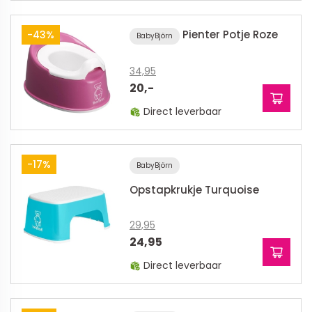
Pienter Potje Roze
-43%
BabyBjörn
34,95
20,-
Direct leverbaar
-17%
BabyBjörn
Opstapkrukje Turquoise
29,95
24,95
Direct leverbaar