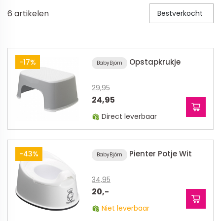
6
artikelen
Bestverkocht
Veiligheid in en om huis
Veiligheid in huis
Veiligheid buiten de deur
Opstapkrukje
-17%
BabyBjörn
Meer
29,95
Kinderstoelen
24,95
Direct leverbaar
Kinderstoelen
Kindermeubels
Accessoires
Pienter Potje Wit
-43%
BabyBjörn
Meer
34,95
20,-
Schommelstoelen en wipstoeltjes
Niet leverbaar
Meer