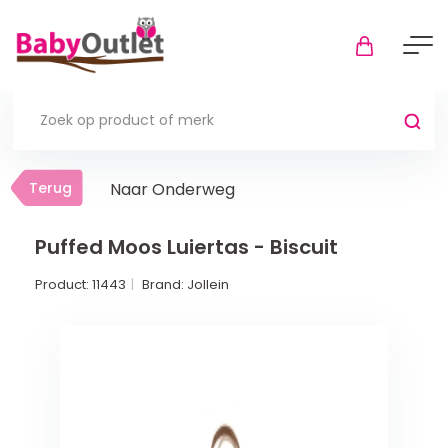
Terug
Terug
Naar Onderweg
Thuis
Bekijk alles
Puffed Moos Luiertas - Biscuit
Product:
11443
Brand:
Jollein
In de box
Boxkleden
Boxmatrassen en hoeslakens
Muziekmobiel
Meer