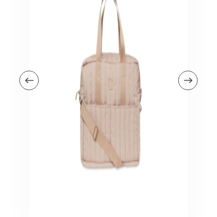
Veiligheid in en om huis
Veiligheid in huis
Veiligheid buiten de deur
Meer
Kinderstoelen
Kinderstoelen
Kindermeubels
Accessoires
Meer
Schommelstoelen en wipstoeltjes
Meer