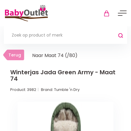
Terug
Terug
Naar Maat 74 (/80)
Thuis
Bekijk alles
Winterjas Jada Green Army - Maat
74
In de box
Product:
3982
Brand:
Tumble 'n Dry
Boxkleden
Boxmatrassen en hoeslakens
Muziekmobiel
Meer