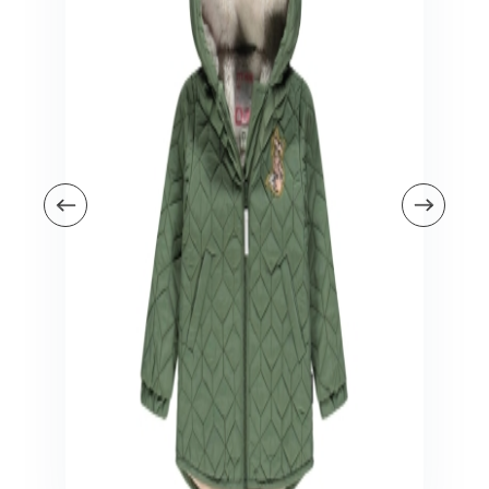
Veiligheid in en om huis
Veiligheid in huis
Veiligheid buiten de deur
Meer
Kinderstoelen
Kinderstoelen
Kindermeubels
Accessoires
Meer
Schommelstoelen en wipstoeltjes
Meer