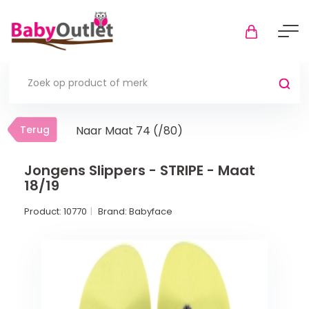
Terug
Terug
Naar Maat 74 (/80)
Thuis
Bekijk alles
Jongens Slippers - STRIPE - Maat
18/19
In de box
Product:
10770
Brand:
Babyface
Boxkleden
Boxmatrassen en hoeslakens
Muziekmobiel
Meer