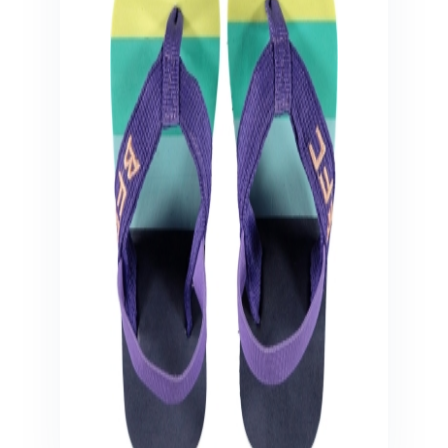
Veiligheid in en om huis
Veiligheid in huis
Veiligheid buiten de deur
Meer
Kinderstoelen
Kinderstoelen
Kindermeubels
Accessoires
Meer
Schommelstoelen en wipstoeltjes
Meer