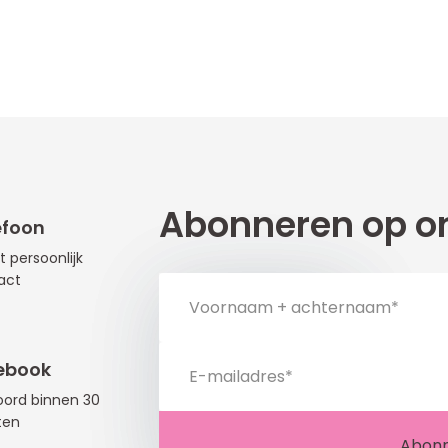
Abonneren op on
efoon
t persoonlijk
act
ebook
ord binnen 30
ten