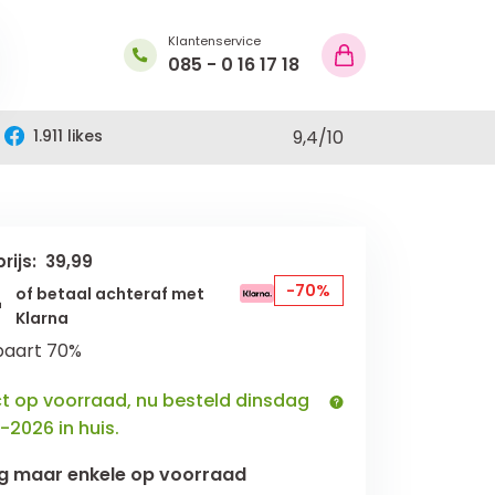
Klantenservice
085 - 0 16 17 18
1.911 likes
9,4
/
10
rijs: 39,99
-
-70%
of betaal achteraf met
Klarna
paart 70%
ct op voorraad, nu besteld dinsdag
-2026 in huis.
g maar
enkele
op voorraad