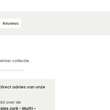
Reviews
inter collectie.
Direct advies van onze
bt over de
jes Jurk - Multi -