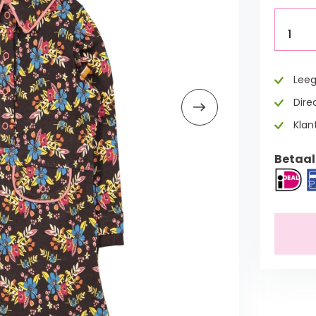
1
Leeg
Direc
Klan
Betaal 