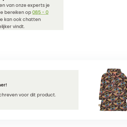
en van onze experts je
 te bereiken op
085 - 0
Je kan ook chatten
ijker vindt.
er!
chreven voor dit product.