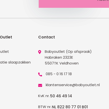
Outlet
Contact
utlet
Babyoutlet (Op afspraak)
Habraken 2323E
atie slaapzakken
5507TK Veldhoven
085 - 0 16 17 18
klantenservice@babyoutlet.nl
KvK nr.
50 46 49 14
BTW nr.
NL 822 80 77 01 B01