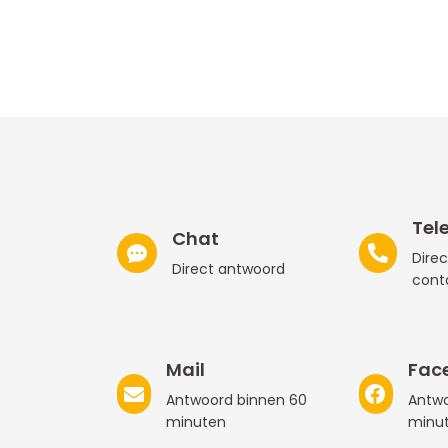
Tel
Chat
Direc
Direct antwoord
cont
Mail
Fac
Antwoord binnen 60
Antwo
minuten
minu