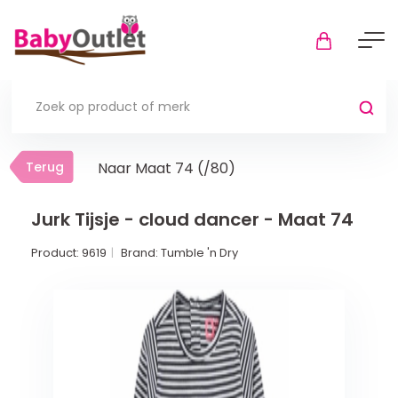
Terug
Terug
Naar Maat 74 (/80)
Thuis
Bekijk alles
Jurk Tijsje - cloud dancer - Maat 74
Product:
9619
Brand:
Tumble 'n Dry
In de box
Boxkleden
Boxmatrassen en hoeslakens
Muziekmobiel
Meer