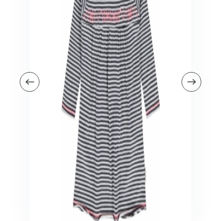
Veiligheid in en om huis
Veiligheid in huis
Veiligheid buiten de deur
Meer
Kinderstoelen
Kinderstoelen
Kindermeubels
Accessoires
Meer
Schommelstoelen en wipstoeltjes
Meer