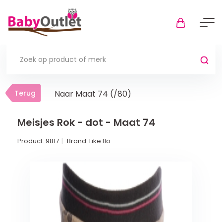
Terug
Terug
Naar Maat 74 (/80)
Thuis
Bekijk alles
Meisjes Rok - dot - Maat 74
Product:
9817
Brand:
Like flo
In de box
Boxkleden
Boxmatrassen en hoeslakens
Muziekmobiel
Meer