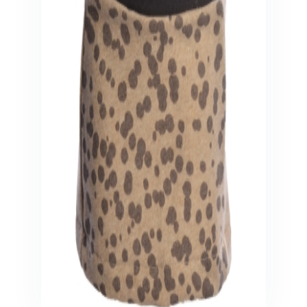
Veiligheid in en om huis
Veiligheid in huis
Veiligheid buiten de deur
Meer
Kinderstoelen
Kinderstoelen
Kindermeubels
Accessoires
Meer
Schommelstoelen en wipstoeltjes
Meer