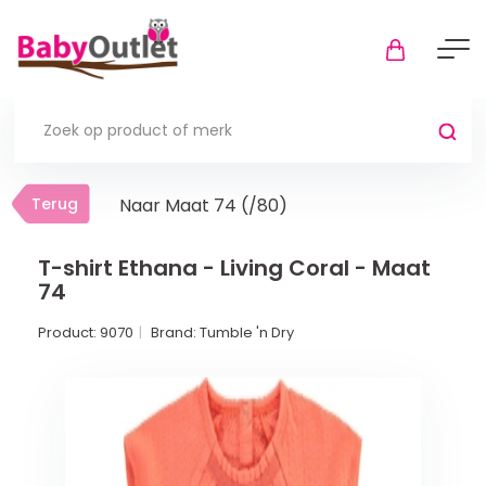
Terug
Terug
Naar Maat 74 (/80)
Thuis
Bekijk alles
T-shirt Ethana - Living Coral - Maat
74
In de box
Product:
9070
Brand:
Tumble 'n Dry
Boxkleden
Boxmatrassen en hoeslakens
Muziekmobiel
Meer