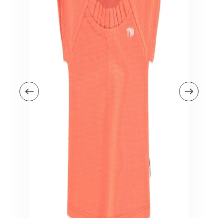
Veiligheid in en om huis
Veiligheid in huis
Veiligheid buiten de deur
Meer
Kinderstoelen
Kinderstoelen
Kindermeubels
Accessoires
Meer
Schommelstoelen en wipstoeltjes
Meer