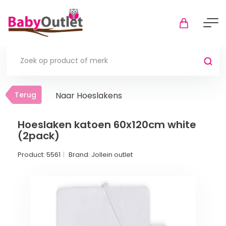
Terug
Terug
Naar Hoeslakens
Thuis
Bekijk alles
Hoeslaken katoen 60x120cm white
(2pack)
In de box
Product:
5561
Brand:
Jollein outlet
Boxkleden
Boxmatrassen en hoeslakens
Muziekmobiel
Meer