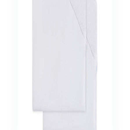
Veiligheid in en om huis
Veiligheid in huis
Veiligheid buiten de deur
Meer
Kinderstoelen
Kinderstoelen
Kindermeubels
Accessoires
Meer
Schommelstoelen en wipstoeltjes
Meer