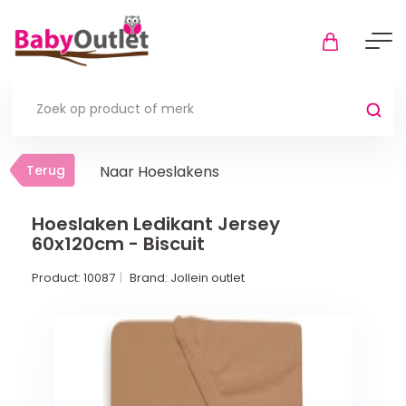
Terug
Terug
Naar Hoeslakens
Thuis
Bekijk alles
Hoeslaken Ledikant Jersey
60x120cm - Biscuit
In de box
Product:
10087
Brand:
Jollein outlet
Boxkleden
Boxmatrassen en hoeslakens
Muziekmobiel
Meer