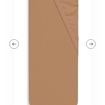
Veiligheid in en om huis
Veiligheid in huis
Veiligheid buiten de deur
Meer
Kinderstoelen
Kinderstoelen
Kindermeubels
Accessoires
Meer
Schommelstoelen en wipstoeltjes
Meer