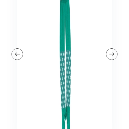
Veiligheid in en om huis
Veiligheid in huis
Veiligheid buiten de deur
Meer
Kinderstoelen
Kinderstoelen
Kindermeubels
Accessoires
Meer
Schommelstoelen en wipstoeltjes
Meer