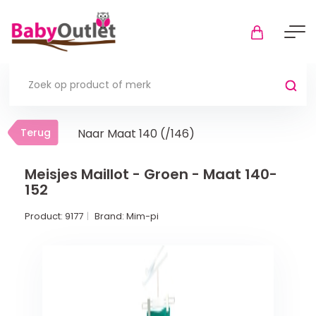
Terug
Terug
Naar Maat 140 (/146)
Thuis
Bekijk alles
Meisjes Maillot - Groen - Maat 140-
152
In de box
Product:
9177
Brand:
Mim-pi
Boxkleden
Boxmatrassen en hoeslakens
Muziekmobiel
Meer