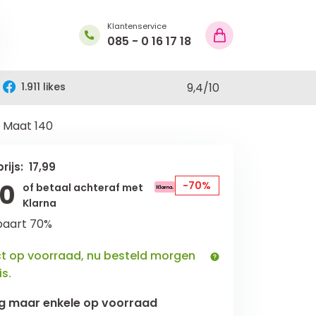
Klantenservice
085 - 0 16 17 18
1.911 likes
9,4
/
10
- Maat 140
rijs: 17,99
40
-70%
of betaal achteraf met
Klarna
paart 70%
ct op voorraad, nu besteld morgen
is.
g maar
enkele
op voorraad