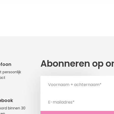
Abonneren op on
efoon
t persoonlijk
act
ebook
ord binnen 30
ten