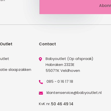
Outlet
Contact
utlet
Babyoutlet (Op afspraak)
Habraken 2323E
atie slaapzakken
5507TK Veldhoven
085 - 0 16 17 18
klantenservice@babyoutlet.nl
KvK nr.
50 46 49 14