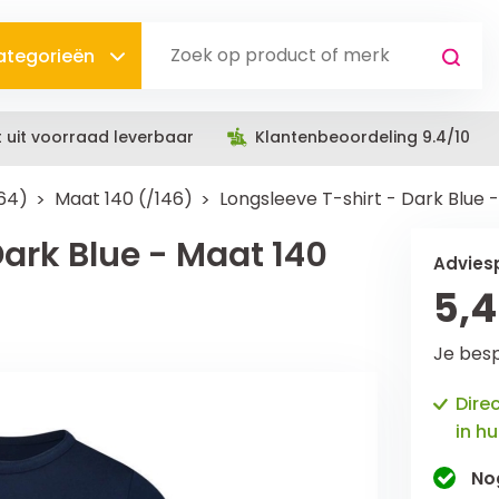
categorieën
t uit voorraad leverbaar
Klantenbeoordeling 9.4/10
164)
Maat 140 (/146)
Longsleeve T-shirt - Dark Blue 
Dark Blue - Maat 140
Adviesp
5,
Je bes
Dire
in hu
No