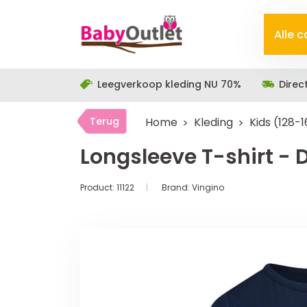
Alle 
Leegverkoop kleding NU 70%
Direc
Terug
Home
Kleding
Kids (128-
Longsleeve T-shirt - 
Product:
11122
Brand:
Vingino