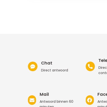
Tel
Chat
Direc
Direct antwoord
cont
Mail
Fac
Antwoord binnen 60
Antwo
minuten
minu