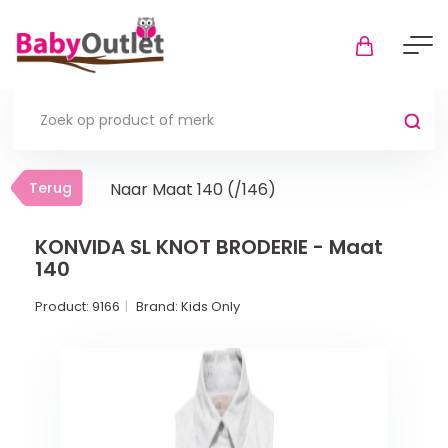
Terug
Terug
Naar Maat 140 (/146)
Thuis
Bekijk alles
KONVIDA SL KNOT BRODERIE - Maat
140
In de box
Product:
9166
Brand:
Kids Only
Boxkleden
Boxmatrassen en hoeslakens
Muziekmobiel
Meer