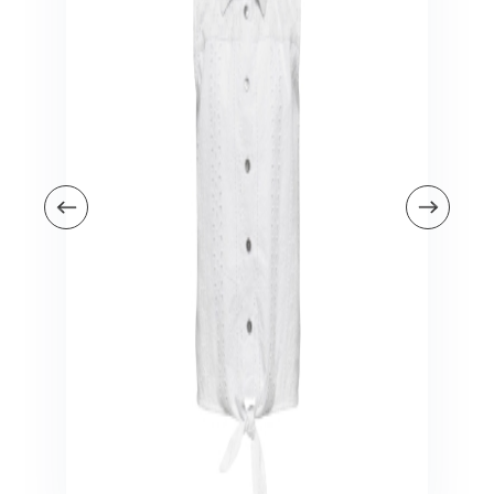
Veiligheid in en om huis
Veiligheid in huis
Veiligheid buiten de deur
Meer
Kinderstoelen
Kinderstoelen
Kindermeubels
Accessoires
Meer
Schommelstoelen en wipstoeltjes
Meer