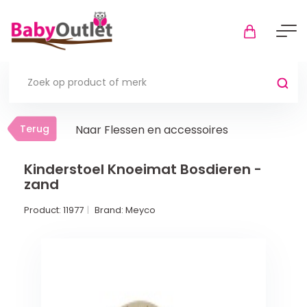
Terug
Terug
Naar Flessen en accessoires
Thuis
Bekijk alles
Kinderstoel Knoeimat Bosdieren -
zand
In de box
Product:
11977
Brand:
Meyco
Boxkleden
Boxmatrassen en hoeslakens
Muziekmobiel
Meer