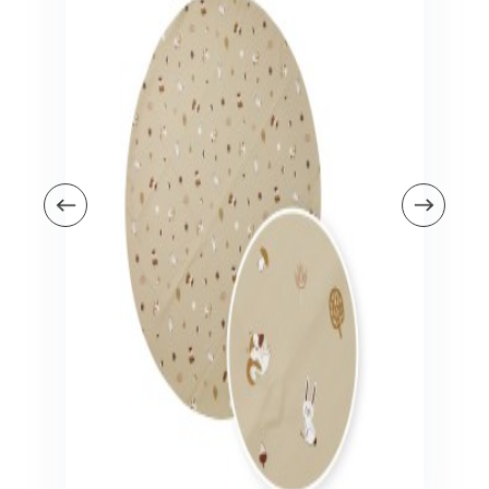
Veiligheid in en om huis
Veiligheid in huis
Veiligheid buiten de deur
Meer
Kinderstoelen
Kinderstoelen
Kindermeubels
Accessoires
Meer
Schommelstoelen en wipstoeltjes
Meer