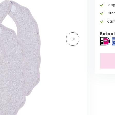
Leeg
Direc
Klan
Betaal 