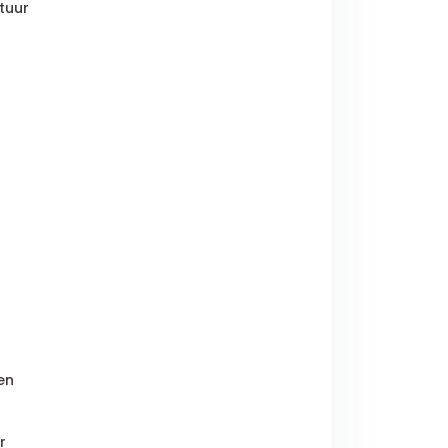
tuur
en
r