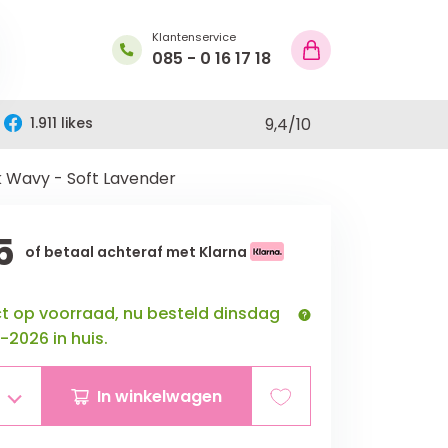
Klantenservice
085 - 0 16 17 18
1.911 likes
9,4
/
10
k Wavy - Soft Lavender
5
of betaal achteraf met Klarna
ct op voorraad, nu besteld dinsdag
-2026 in huis.
In winkelwagen