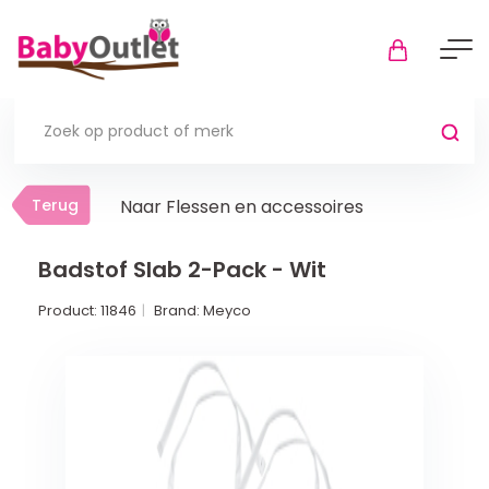
Terug
Terug
Naar Flessen en accessoires
Thuis
Bekijk alles
Badstof Slab 2-Pack - Wit
Product:
11846
Brand:
Meyco
In de box
Boxkleden
Boxmatrassen en hoeslakens
Muziekmobiel
Meer