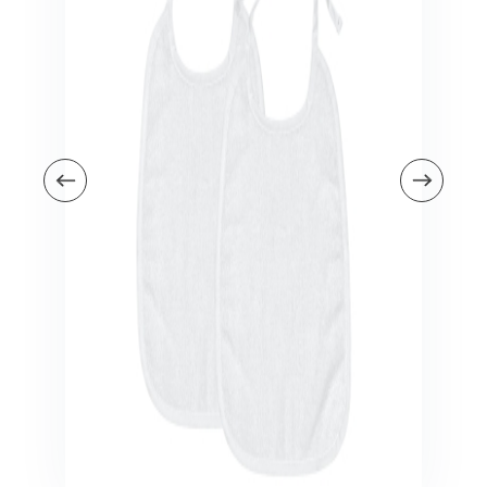
Veiligheid in en om huis
Veiligheid in huis
Veiligheid buiten de deur
Meer
Kinderstoelen
Kinderstoelen
Kindermeubels
Accessoires
Meer
Schommelstoelen en wipstoeltjes
Meer