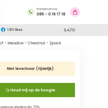
Klantenservice
085 - 0 16 17 18
1.911 likes
9,4
/
10
of - Meadow - Chestnut - 2pack
Niet leverbaar (tijdelijk)
Houd mij op de hoogte
verkoop kleding NU 70%