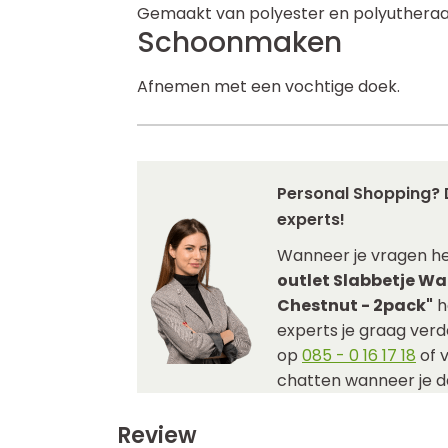
Gemaakt van polyester en polyutheraa
Schoonmaken
Afnemen met een vochtige doek.
Personal Shopping? 
experts!
Wanneer je vragen h
outlet Slabbetje W
Chestnut - 2pack"
h
experts je graag verde
op
085 - 0 16 17 18
of 
chatten wanneer je da
Review