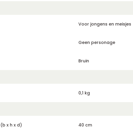
Voor jongens en meisjes
Geen personage
Bruin
0,1 kg
b x h x d)
40 cm