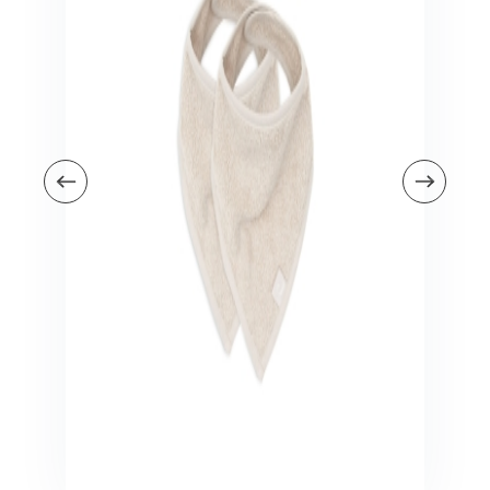
Veiligheid in en om huis
Veiligheid in huis
Veiligheid buiten de deur
Meer
Kinderstoelen
Kinderstoelen
Kindermeubels
Accessoires
Meer
Schommelstoelen en wipstoeltjes
Meer