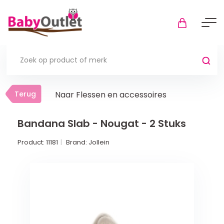
Terug
Terug
Naar Flessen en accessoires
Thuis
Bekijk alles
Bandana Slab - Nougat - 2 Stuks
Product:
11181
Brand:
Jollein
In de box
Boxkleden
Boxmatrassen en hoeslakens
Muziekmobiel
Meer