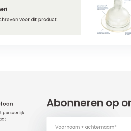
er!
chreven voor dit product.
Abonneren op on
efoon
t persoonlijk
act