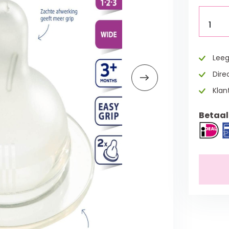
1
Leeg
Direc
Klan
Betaal 