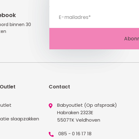
ebook
ord binnen 30
ten
Outlet
Contact
utlet
Babyoutlet (Op afspraak)
Habraken 2323E
atie slaapzakken
5507TK Veldhoven
085 - 0 16 17 18