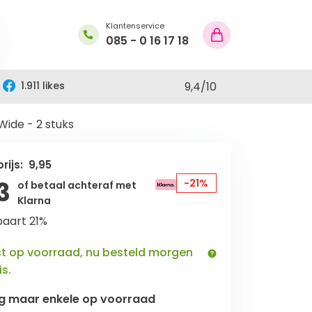
Klantenservice
085 - 0 16 17 18
1.911 likes
9,4
/
10
ide - 2 stuks
rijs: 9,95
3
-21%
of betaal achteraf met
Klarna
paart 21%
ct op voorraad, nu besteld morgen
is.
g maar
enkele
op voorraad