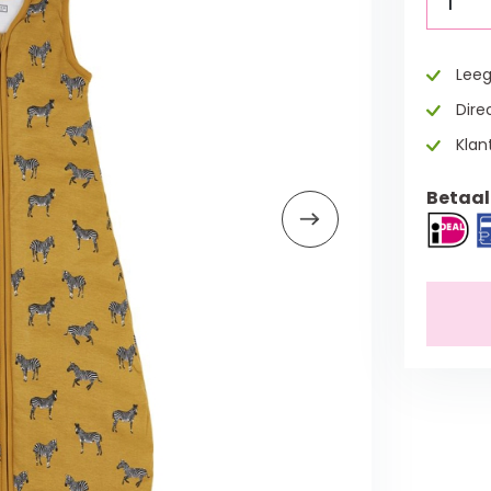
1
Leeg
Direc
Klan
Betaal 