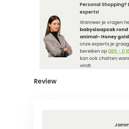
Personal Shopping? 
experts!
Wanneer je vragen h
babyslaapzak rond
animal- Honey gold 
onze experts je graag 
bereiken op
085 - 0 16
kan ook chatten wann
vindt.
Review
Jamm