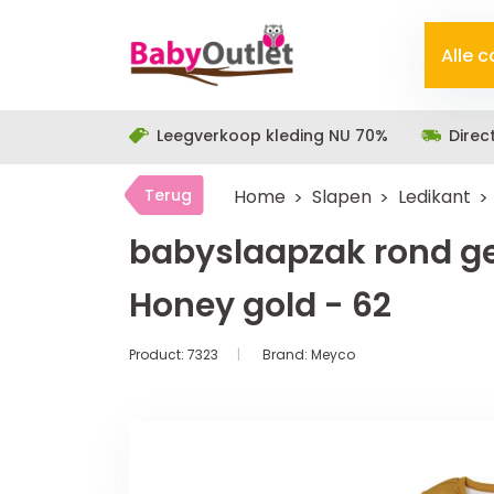
Alle 
Leegverkoop kleding NU 70%
Direc
Terug
Home
Slapen
Ledikant
babyslaapzak rond g
Honey gold - 62
Product:
7323
Brand:
Meyco