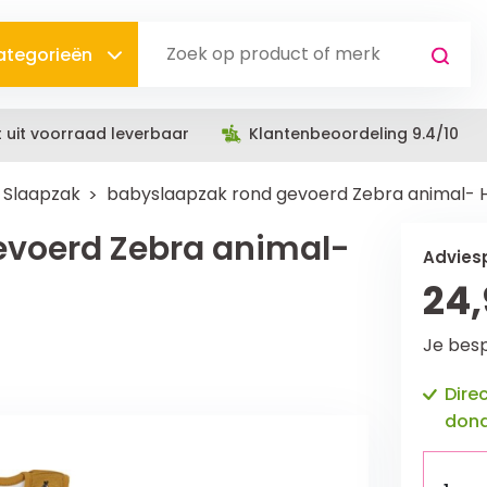
categorieën
t uit voorraad leverbaar
Klantenbeoordeling 9.4/10
Slaapzak
babyslaapzak rond gevoerd Zebra animal- H
evoerd Zebra animal-
Adviesp
24
Je bes
Dire
dond