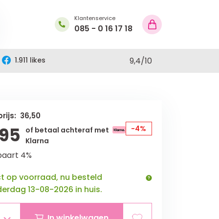
Klantenservice
085 - 0 16 17 18
1.911 likes
9,4
/
10
rijs: 36,50
,95
-4%
of betaal achteraf met
Klarna
paart 4%
ct op voorraad, nu besteld
erdag 13-08-2026 in huis.
In winkelwagen