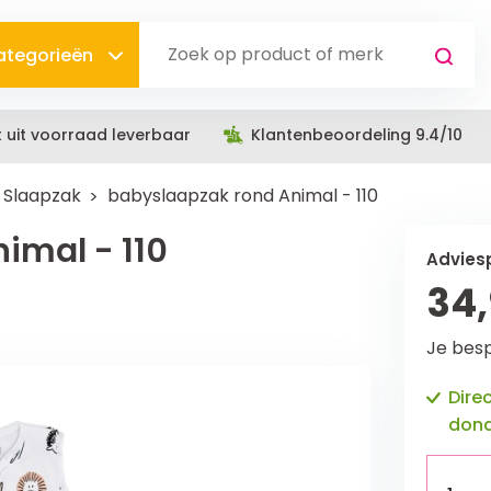
categorieën
t uit voorraad leverbaar
Klantenbeoordeling 9.4/10
Slaapzak
babyslaapzak rond Animal - 110
imal - 110
Adviesp
34
Je bes
Dire
dond