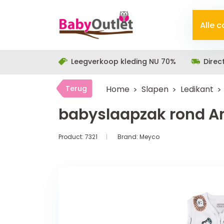
Alle 
Leegverkoop kleding NU 70%
Direc
Terug
Home
Slapen
Ledikant
babyslaapzak rond An
Product:
7321
Brand:
Meyco