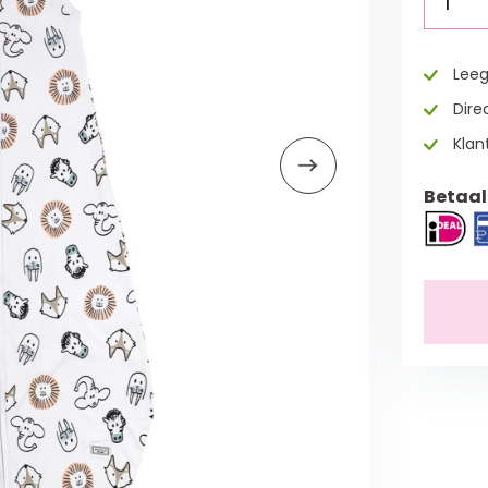
1
Leeg
Direc
Klan
Betaal 