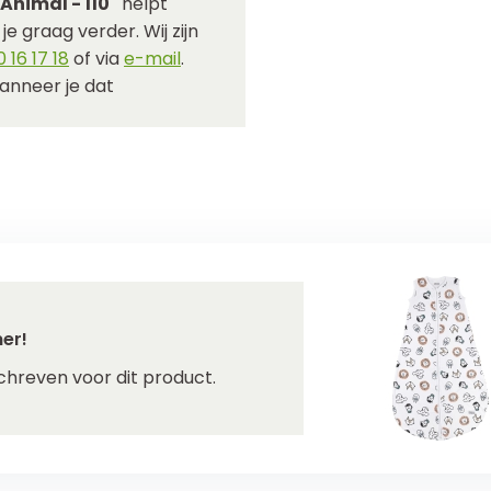
nimal - 110"
helpt
e graag verder. Wij zijn
 16 17 18
of via
e-mail
.
anneer je dat
er!
chreven voor dit product.