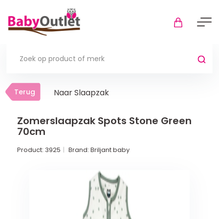
Terug
Terug
Naar Slaapzak
Thuis
Bekijk alles
Zomerslaapzak Spots Stone Green
70cm
In de box
Product:
3925
Brand:
Briljant baby
Boxkleden
Boxmatrassen en hoeslakens
Muziekmobiel
Meer