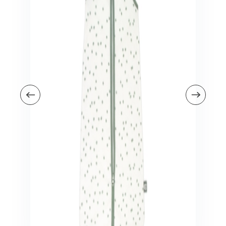
Veiligheid in en om huis
Veiligheid in huis
Veiligheid buiten de deur
Meer
Kinderstoelen
Kinderstoelen
Kindermeubels
Accessoires
Meer
Schommelstoelen en wipstoeltjes
Meer