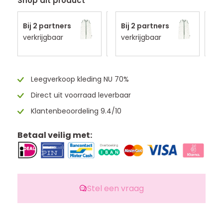
Shop dit product
Snelste thuis
Bij 2 partners
Snelste thuis
Bij 2 partners
Sne
B
Voor 14:00u
verkrijgbaar
Voor 14:00u
verkrijgbaar
Voo
v
besteld
besteld
bes
morgen in
morgen in
mor
huis
huis
hui
Leegverkoop kleding NU 70%
Direct uit voorraad leverbaar
Klantenbeoordeling 9.4/10
Betaal veilig met:
Stel een vraag