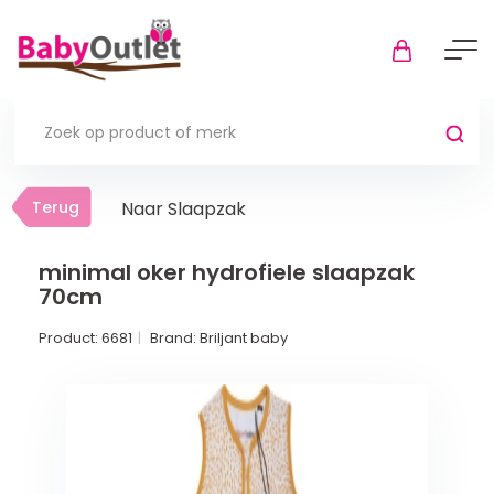
Terug
Terug
Naar Slaapzak
Thuis
Bekijk alles
minimal oker hydrofiele slaapzak
70cm
In de box
Product:
6681
Brand:
Briljant baby
Boxkleden
Boxmatrassen en hoeslakens
Muziekmobiel
Meer