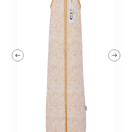
Veiligheid in en om huis
Veiligheid in huis
Veiligheid buiten de deur
Meer
Kinderstoelen
Kinderstoelen
Kindermeubels
Accessoires
Meer
Schommelstoelen en wipstoeltjes
Meer