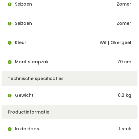
Seizoen
Zomer
Seizoen
Zomer
Kleur
Wit | Okergeel
Maat slaapzak
70 cm
Technische specificaties
Gewicht
0,2 kg
Productinformatie
In de doos
1 stuk