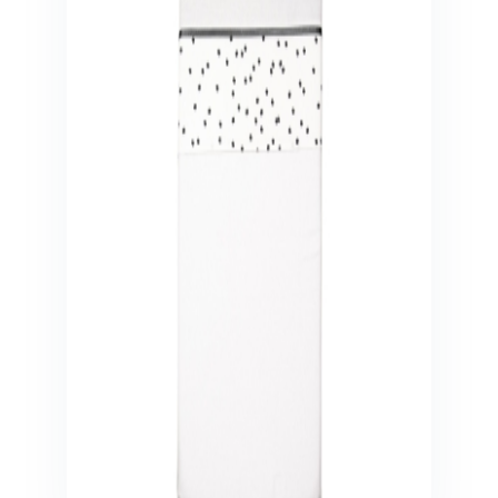
Veiligheid in en om huis
Veiligheid in huis
Veiligheid buiten de deur
Meer
Kinderstoelen
Kinderstoelen
Kindermeubels
Accessoires
Meer
Schommelstoelen en wipstoeltjes
Meer