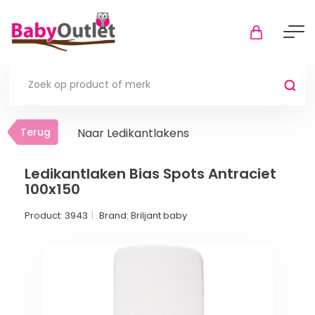
Terug
Terug
Naar Ledikantlakens
Thuis
Bekijk alles
Ledikantlaken Bias Spots Antraciet
100x150
In de box
Product:
3943
Brand:
Briljant baby
Boxkleden
Boxmatrassen en hoeslakens
Muziekmobiel
Meer