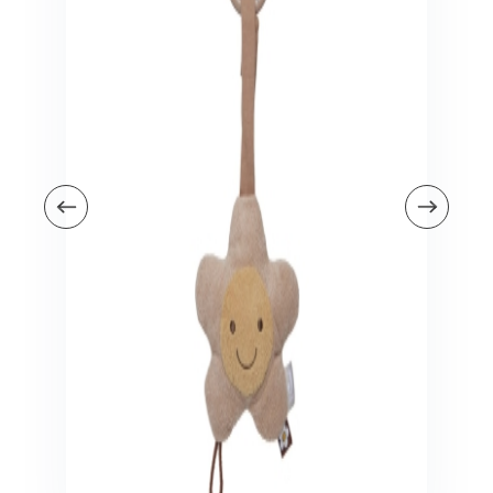
Veiligheid in en om huis
Veiligheid in huis
Veiligheid buiten de deur
Meer
Kinderstoelen
Kinderstoelen
Kindermeubels
Accessoires
Meer
Schommelstoelen en wipstoeltjes
Meer