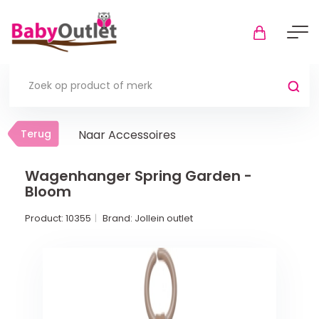
Terug
Terug
Naar Accessoires
Thuis
Bekijk alles
Wagenhanger Spring Garden -
Bloom
In de box
Product:
10355
Brand:
Jollein outlet
Boxkleden
Boxmatrassen en hoeslakens
Muziekmobiel
Meer