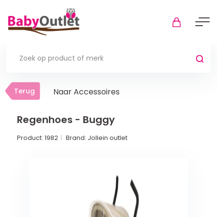
Terug
Terug
Naar Accessoires
Thuis
Bekijk alles
Regenhoes - Buggy
Product:
1982
Brand:
Jollein outlet
In de box
Boxkleden
Boxmatrassen en hoeslakens
Muziekmobiel
Meer