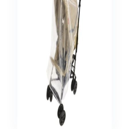
Veiligheid in en om huis
Veiligheid in huis
Veiligheid buiten de deur
Meer
Kinderstoelen
Kinderstoelen
Kindermeubels
Accessoires
Meer
Schommelstoelen en wipstoeltjes
Meer