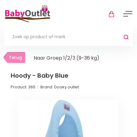
Terug
Terug
Naar Groep 1/2/3 (9-36 kg)
Thuis
Bekijk alles
Hoody - Baby Blue
Product:
365
Brand:
Dooky outlet
In de box
Boxkleden
Boxmatrassen en hoeslakens
Muziekmobiel
Meer