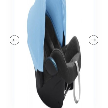
Veiligheid in en om huis
Veiligheid in huis
Veiligheid buiten de deur
Meer
Kinderstoelen
Kinderstoelen
Kindermeubels
Accessoires
Meer
Schommelstoelen en wipstoeltjes
Meer