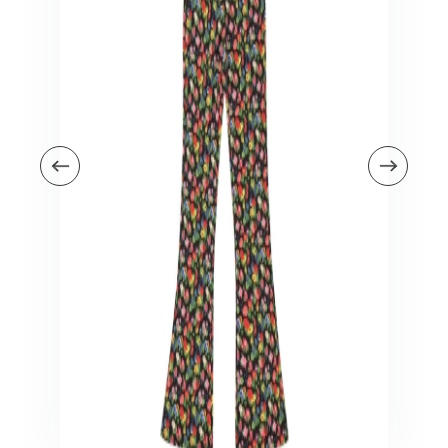
Veiligheid in en om huis
Veiligheid in huis
Veiligheid buiten de deur
Meer
Kinderstoelen
Kinderstoelen
Kindermeubels
Accessoires
Meer
Schommelstoelen en wipstoeltjes
Meer