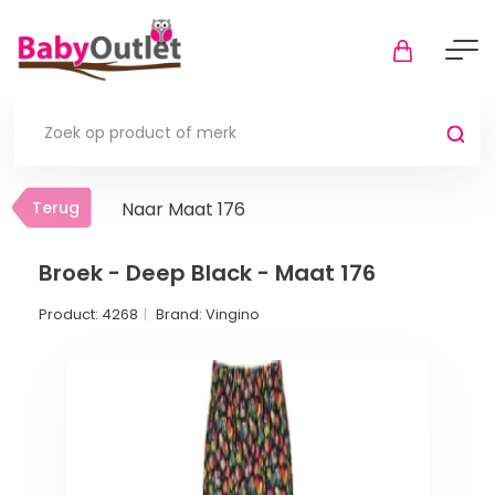
Terug
Terug
Naar Maat 176
Thuis
Bekijk alles
Broek - Deep Black - Maat 176
Product:
4268
Brand:
Vingino
In de box
Boxkleden
Boxmatrassen en hoeslakens
Muziekmobiel
Meer