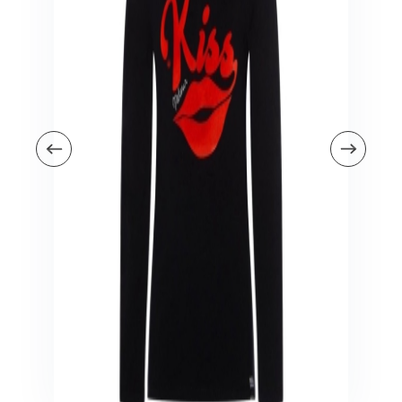
Veiligheid in en om huis
Veiligheid in huis
Veiligheid buiten de deur
Meer
Kinderstoelen
Kinderstoelen
Kindermeubels
Accessoires
Meer
Schommelstoelen en wipstoeltjes
Meer