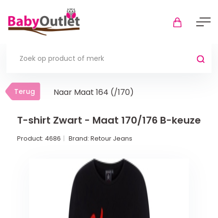
Terug
Terug
Naar Maat 164 (/170)
Thuis
Bekijk alles
T-shirt Zwart - Maat 170/176 B-keuze
Product:
4686
Brand:
Retour Jeans
In de box
Boxkleden
Boxmatrassen en hoeslakens
Muziekmobiel
Meer