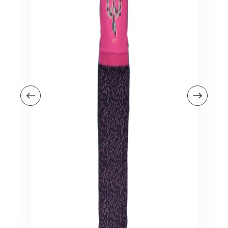
Veiligheid in en om huis
Veiligheid in huis
Veiligheid buiten de deur
Meer
Kinderstoelen
Kinderstoelen
Kindermeubels
Accessoires
Meer
Schommelstoelen en wipstoeltjes
Meer