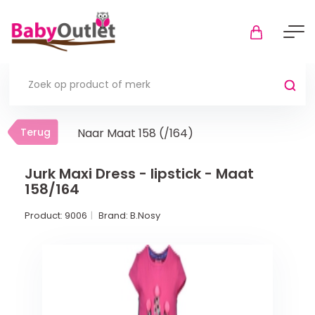
Terug
Terug
Naar Maat 158 (/164)
Thuis
Bekijk alles
Jurk Maxi Dress - lipstick - Maat
158/164
In de box
Product:
9006
Brand:
B.Nosy
Boxkleden
Boxmatrassen en hoeslakens
Muziekmobiel
Meer