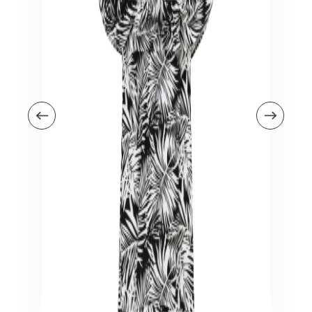
Veiligheid in en om huis
Veiligheid in huis
Veiligheid buiten de deur
Meer
Kinderstoelen
Kinderstoelen
Kindermeubels
Accessoires
Meer
Schommelstoelen en wipstoeltjes
Meer