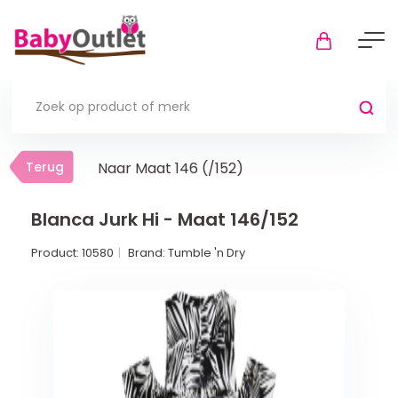
Terug
Terug
Naar Maat 146 (/152)
Thuis
Bekijk alles
Blanca Jurk Hi - Maat 146/152
Product:
10580
Brand:
Tumble 'n Dry
In de box
Boxkleden
Boxmatrassen en hoeslakens
Muziekmobiel
Meer