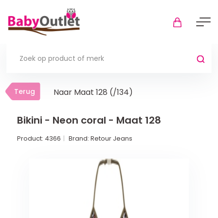
Terug
Terug
Naar Maat 128 (/134)
Thuis
Bekijk alles
Bikini - Neon coral - Maat 128
Product:
4366
Brand:
Retour Jeans
In de box
Boxkleden
Boxmatrassen en hoeslakens
Muziekmobiel
Meer