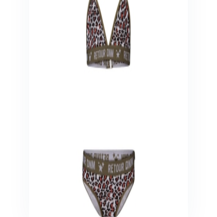
Veiligheid in en om huis
Veiligheid in huis
Veiligheid buiten de deur
Meer
Kinderstoelen
Kinderstoelen
Kindermeubels
Accessoires
Meer
Schommelstoelen en wipstoeltjes
Meer