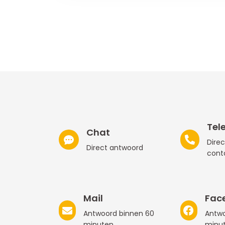
Tel
Chat
Direc
Direct antwoord
cont
Mail
Fac
Antwoord binnen 60
Antwo
minuten
minu