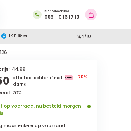
Klantenservice
085 - 0 16 17 18
1.911 likes
9,4
/
10
 128
rijs: 44,99
50
-70%
of betaal achteraf met
Klarna
paart 70%
ct op voorraad, nu besteld morgen
is.
g maar
enkele
op voorraad