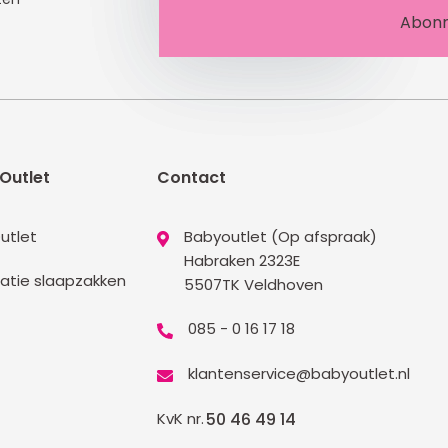
Outlet
Contact
utlet
Babyoutlet (Op afspraak)
Habraken 2323E
atie slaapzakken
5507TK Veldhoven
085 - 0 16 17 18
klantenservice@babyoutlet.nl
KvK nr.
50 46 49 14