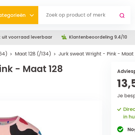
categorieën
t uit voorraad leverbaar
Klantenbeoordeling 9.4/10
164)
Maat 128 (/134)
Jurk sweat Wright - Pink - Maat
ink - Maat 128
Adviesp
13,
Je bes
Dire
in hu
No