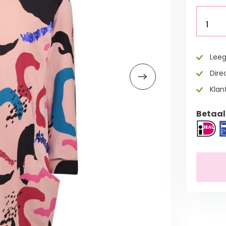
1
Leeg
Direc
Klan
Betaal 