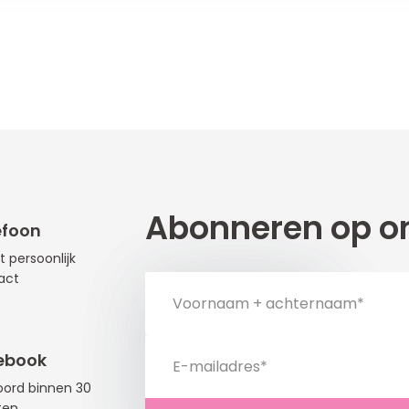
Abonneren op on
efoon
t persoonlijk
act
ebook
ord binnen 30
ten