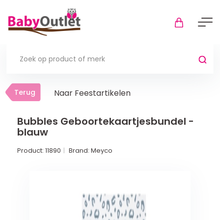
Terug
Terug
Naar Feestartikelen
Thuis
Bekijk alles
Bubbles Geboortekaartjesbundel -
blauw
In de box
Product:
11890
Brand:
Meyco
Boxkleden
Boxmatrassen en hoeslakens
Muziekmobiel
Meer