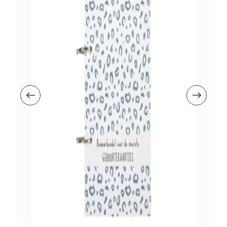
Veiligheid in en om huis
Veiligheid in huis
Veiligheid buiten de deur
Meer
Kinderstoelen
Kinderstoelen
Kindermeubels
Accessoires
Meer
Schommelstoelen en wipstoeltjes
Meer