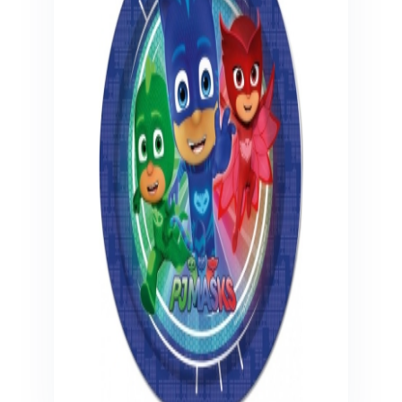
Veiligheid in en om huis
Veiligheid in huis
Veiligheid buiten de deur
Meer
Kinderstoelen
Kinderstoelen
Kindermeubels
Accessoires
Meer
Schommelstoelen en wipstoeltjes
Meer