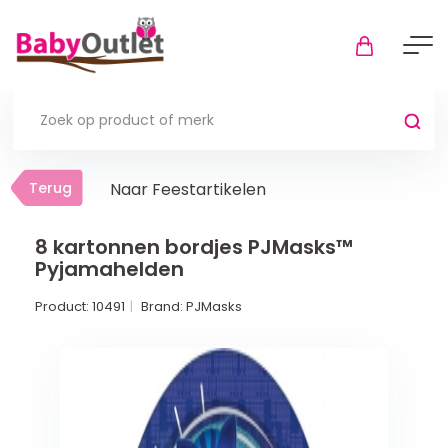
Terug
Terug
Naar Feestartikelen
Thuis
Bekijk alles
8 kartonnen bordjes PJMasks™
Pyjamahelden
In de box
Product:
10491
Brand:
PJMasks
Boxkleden
Boxmatrassen en hoeslakens
Muziekmobiel
Meer