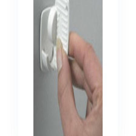
Veiligheid in en om huis
Veiligheid in huis
Veiligheid buiten de deur
Meer
Kinderstoelen
Kinderstoelen
Kindermeubels
Accessoires
Meer
Schommelstoelen en wipstoeltjes
Meer