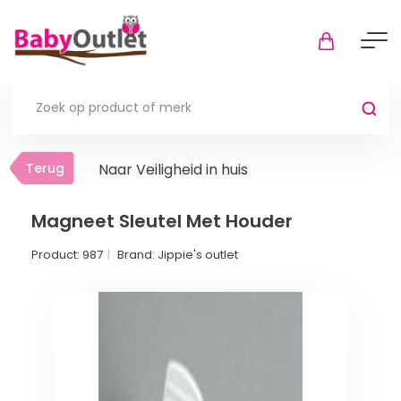
Terug
Terug
Naar Veiligheid in huis
Thuis
Bekijk alles
Magneet Sleutel Met Houder
Product:
987
Brand:
Jippie's outlet
In de box
Boxkleden
Boxmatrassen en hoeslakens
Muziekmobiel
Meer