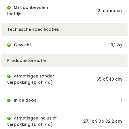
Min. aanbevolen
12 maanden
leeftijd
Technische specificaties
Gewicht
0,1 kg
Productinformatie
Afmetingen zonder
65 x 540 cm
verpakking (b x h x d)
In de doos
1
Afmetingen inclusief
27,1 x 9,3 x 32,2 cm
verpakking (b x h x d)