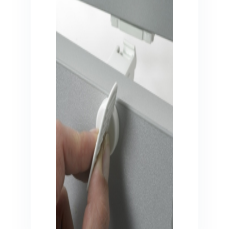
Veiligheid in en om huis
Veiligheid in huis
Veiligheid buiten de deur
Meer
Kinderstoelen
Kinderstoelen
Kindermeubels
Accessoires
Meer
Schommelstoelen en wipstoeltjes
Meer