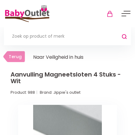
Terug
Terug
Naar Veiligheid in huis
Thuis
Bekijk alles
Aanvulling Magneetsloten 4 Stuks -
Wit
In de box
Product:
988
Brand:
Jippie's outlet
Boxkleden
Boxmatrassen en hoeslakens
Muziekmobiel
Meer