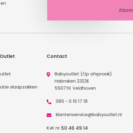
ten
Outlet
Contact
utlet
Babyoutlet (Op afspraak)
Habraken 2323E
atie slaapzakken
5507TK Veldhoven
085 - 0 16 17 18
klantenservice@babyoutlet.nl
KvK nr.
50 46 49 14