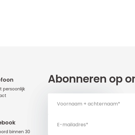
Abonneren op on
efoon
t persoonlijk
act
ebook
ord binnen 30