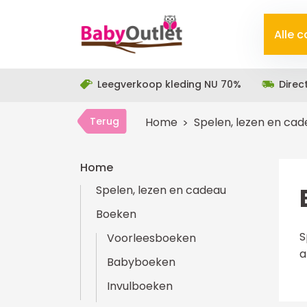
Alle 
Leegverkoop kleding NU 70%
Direc
Terug
Home
Spelen, lezen en ca
Home
Spelen, lezen en cadeau
Boeken
S
Voorleesboeken
a
Babyboeken
Invulboeken