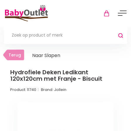
Terug
Terug
Naar Slapen
Thuis
Bekijk alles
Hydrofiele Deken Ledikant
120x120cm met Franje - Biscuit
In de box
Product:
11740
Brand:
Jollein
Boxkleden
Boxmatrassen en hoeslakens
Muziekmobiel
Meer