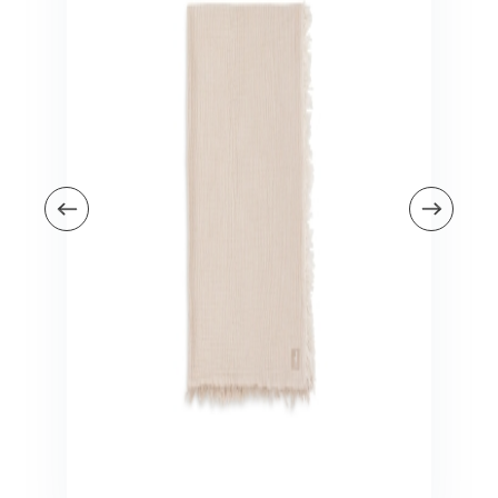
Veiligheid in en om huis
Veiligheid in huis
Veiligheid buiten de deur
Meer
Kinderstoelen
Kinderstoelen
Kindermeubels
Accessoires
Meer
Schommelstoelen en wipstoeltjes
Meer