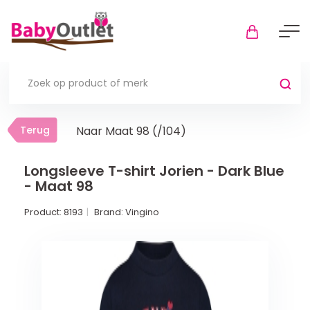
Terug
Terug
Naar Maat 98 (/104)
Thuis
Bekijk alles
Longsleeve T-shirt Jorien - Dark Blue
- Maat 98
In de box
Product:
8193
Brand:
Vingino
Boxkleden
Boxmatrassen en hoeslakens
Muziekmobiel
Meer