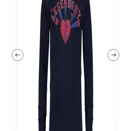
Veiligheid in en om huis
Veiligheid in huis
Veiligheid buiten de deur
Meer
Kinderstoelen
Kinderstoelen
Kindermeubels
Accessoires
Meer
Schommelstoelen en wipstoeltjes
Meer