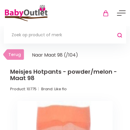
Terug
Terug
Naar Maat 98 (/104)
Thuis
Bekijk alles
Meisjes Hotpants - powder/melon -
Maat 98
In de box
Product:
10775
Brand:
Like flo
Boxkleden
Boxmatrassen en hoeslakens
Muziekmobiel
Meer