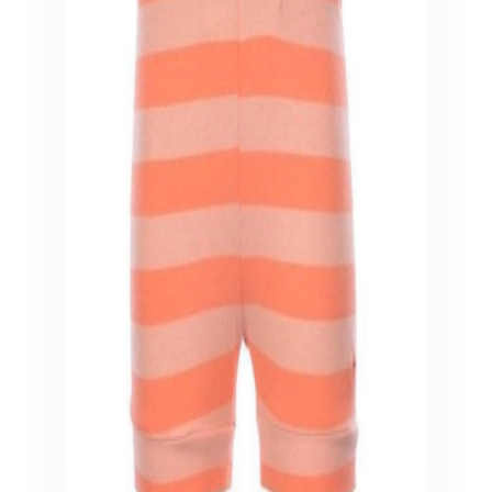
Veiligheid in en om huis
Veiligheid in huis
Veiligheid buiten de deur
Meer
Kinderstoelen
Kinderstoelen
Kindermeubels
Accessoires
Meer
Schommelstoelen en wipstoeltjes
Meer