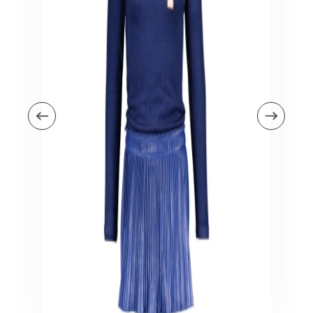
Veiligheid in en om huis
Veiligheid in huis
Veiligheid buiten de deur
Meer
Kinderstoelen
Kinderstoelen
Kindermeubels
Accessoires
Meer
Schommelstoelen en wipstoeltjes
Meer