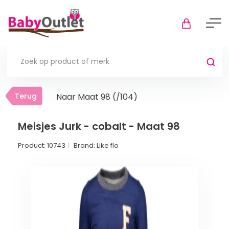
Terug
Terug
Naar Maat 98 (/104)
Thuis
Bekijk alles
Meisjes Jurk - cobalt - Maat 98
Product:
10743
Brand:
Like flo
In de box
Boxkleden
Boxmatrassen en hoeslakens
Muziekmobiel
Meer