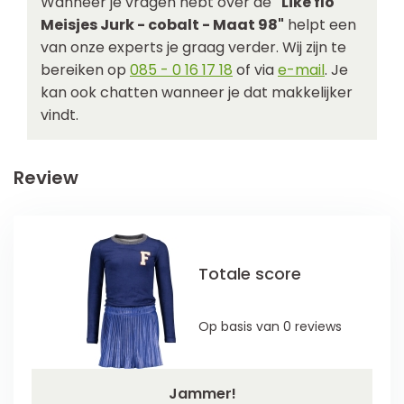
Wanneer je vragen hebt over de
"Like flo
Meisjes Jurk - cobalt - Maat 98"
helpt een
van onze experts je graag verder. Wij zijn te
bereiken op
085 - 0 16 17 18
of via
e-mail
. Je
kan ook chatten wanneer je dat makkelijker
vindt.
Review
Totale score
Op basis van 0 reviews
Jammer!