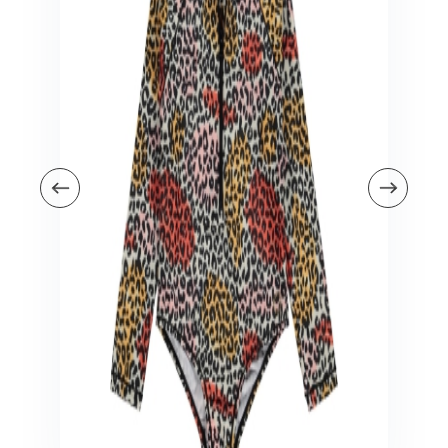
Veiligheid in en om huis
Veiligheid in huis
Veiligheid buiten de deur
Meer
Kinderstoelen
Kinderstoelen
Kindermeubels
Accessoires
Meer
Schommelstoelen en wipstoeltjes
Meer