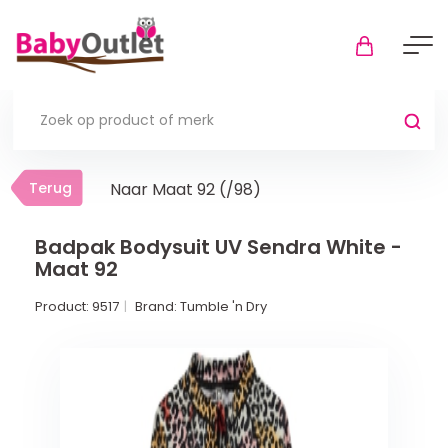
Terug
Terug
Naar Maat 92 (/98)
Thuis
Bekijk alles
Badpak Bodysuit UV Sendra White -
Maat 92
In de box
Product:
9517
Brand:
Tumble 'n Dry
Boxkleden
Boxmatrassen en hoeslakens
Muziekmobiel
Meer