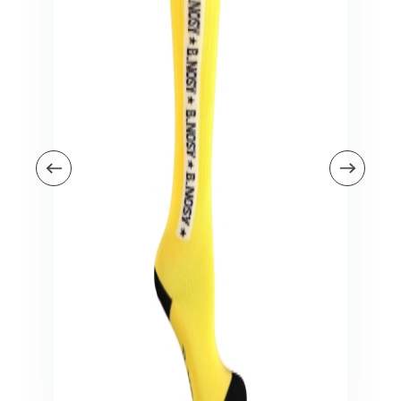
Veiligheid in en om huis
Veiligheid in huis
Veiligheid buiten de deur
Meer
Kinderstoelen
Kinderstoelen
Kindermeubels
Accessoires
Meer
Schommelstoelen en wipstoeltjes
Meer