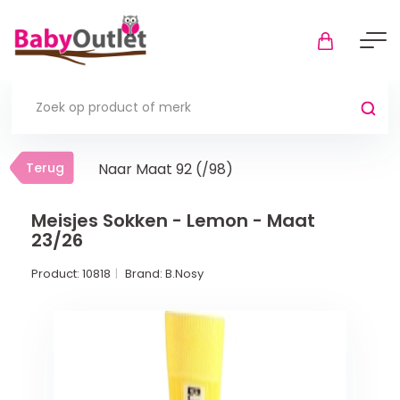
Terug
Terug
Naar Maat 92 (/98)
Thuis
Bekijk alles
Meisjes Sokken - Lemon - Maat
23/26
In de box
Product:
10818
Brand:
B.Nosy
Boxkleden
Boxmatrassen en hoeslakens
Muziekmobiel
Meer