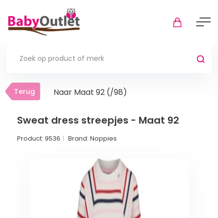
Terug
Terug
Naar Maat 92 (/98)
Thuis
Bekijk alles
Sweat dress streepjes - Maat 92
Product:
9536
Brand:
Noppies
In de box
Boxkleden
Boxmatrassen en hoeslakens
Muziekmobiel
Meer