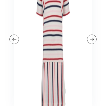
Veiligheid in en om huis
Veiligheid in huis
Veiligheid buiten de deur
Meer
Kinderstoelen
Kinderstoelen
Kindermeubels
Accessoires
Meer
Schommelstoelen en wipstoeltjes
Meer