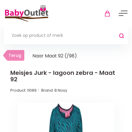
Terug
Terug
Naar Maat 92 (/98)
Thuis
Bekijk alles
Meisjes Jurk - lagoon zebra - Maat
92
In de box
Product:
11089
Brand:
B.Nosy
Boxkleden
Boxmatrassen en hoeslakens
Muziekmobiel
Meer