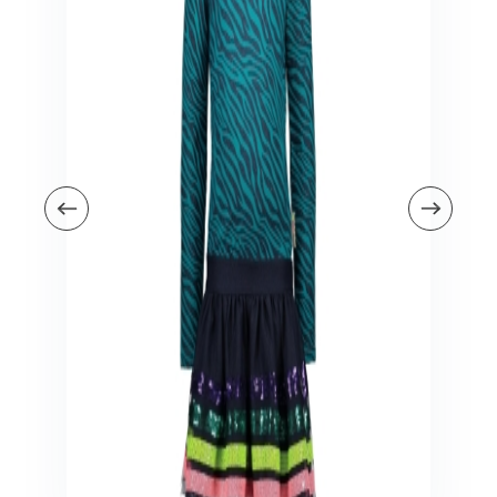
Veiligheid in en om huis
Veiligheid in huis
Veiligheid buiten de deur
Meer
Kinderstoelen
Kinderstoelen
Kindermeubels
Accessoires
Meer
Schommelstoelen en wipstoeltjes
Meer